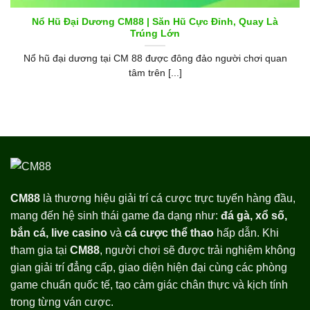
Nổ Hũ Đại Dương CM88 | Săn Hũ Cực Đỉnh, Quay Là
Trúng Lớn
Nổ hũ đại dương tại CM 88 được đông đảo người chơi quan
tâm trên [...]
CM88
là thương hiệu giải trí cá cược trực tuyến hàng đầu,
mang đến hệ sinh thái game đa dạng như:
đá gà, xổ số,
bắn cá, live casino
và
cá cược thể thao
hấp dẫn. Khi
tham gia tại
CM88
, người chơi sẽ được trải nghiệm không
gian giải trí đẳng cấp, giao diện hiện đại cùng các phòng
game chuẩn quốc tế, tạo cảm giác chân thực và kịch tính
trong từng ván cược.