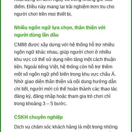
điểm. Điều này mang lại trải nghiệm trơn tru cho
người chơi trên mọi thiết bị.
Nhiều ngôn ngữ lựa chọn, thân thiện với
người dùng lần đầu
CM88 được xây dựng với hệ thống hỗ trợ nhiều
ngôn ngữ khác nhau, giúp người chơi ở nhiều
khu vực có thể sử dụng nền tảng một cách thuận
tiện. Ngoài tiếng Việt, hệ thống còn hỗ trợ thêm
một số ngôn ngữ phổ biến trong khu vực châu Á.
Nhờ giao diện thân thiện và nội dung hướng dẫn
chi tiết, người mới có thể hoàn thành các thao tác
đăng ký, đăng nhập hoặc tham gia trò chơi chỉ
trong khoảng 3 – 5 bước.
CSKH chuyên nghiệp
Dịch vụ chăm sóc khách hàng là một trong những