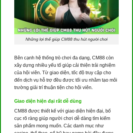
Những lợi thế giúp CM88 thu hút người chơi
Bên cạnh hệ thống trò chơi đa dạng, CM88 còn
xây dựng nhiều yếu tố giúp cải thiện trải nghiệm
của hội viên. Từ giao diện, tốc độ truy cập cho
đến dịch vụ hỗ trợ đều được tối ưu nhằm tạo môi
trường giải trí thuận tiện cho hội viên.
Giao diện hiện đại rất dễ dùng
CM88 được thiết kế với giao diện hiện đại, bố
cục rõ ràng giúp người chơi dễ dàng tìm kiếm
sản phẩm mong muốn. Các danh mục như